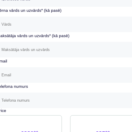
ērna vārds un uzvārds* (kā pasē)
aksātāja vārds un uzvārds* (kā pasē)
mail
elefona numurs
rice