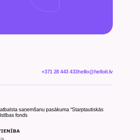
+371 28 443 433
hello@helloit.lv
ar atbalsta saņemšanu pasākuma “Starptautiskās
īstības fonds