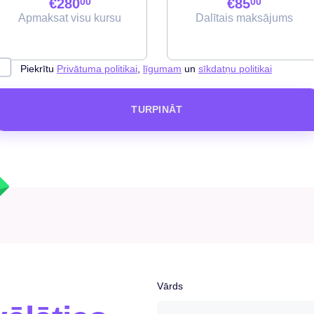
€280
00
€85
00
Apmaksat visu kursu
Dalītais maksājums
Piekrītu
Privātuma politikai
,
līgumam
un
sīkdatņu politikai
TURPINĀT
Vārds