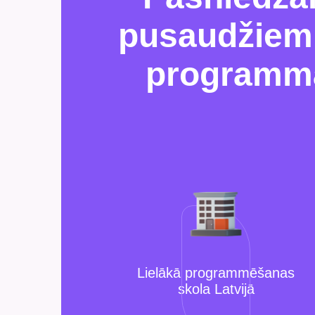
pusaudžiem 
programma
Lielākā programmēšanas
skola Latvijā