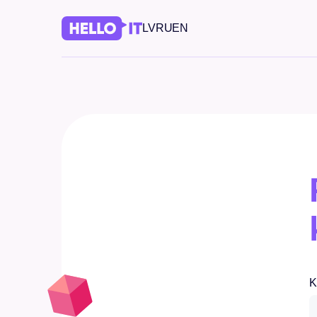
LV
RU
EN
K