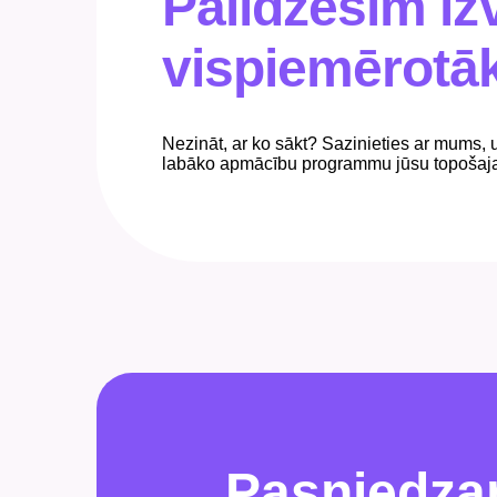
Palīdzēsim iz
vispiemērotā
Nezināt, ar ko sākt? Sazinieties ar mums, 
labāko apmācību programmu jūsu topoša
Pasniedz