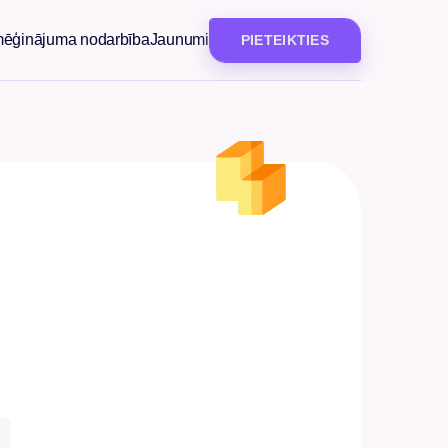
mēģinājuma nodarbība
Jaunumi
PIETEIKTIES