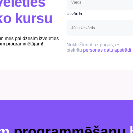
vēlēties
ko kursu
Uzvārds
un mēs palīdzēsim izvēlēties
jam programmētājam!
Noklikšķinot uz pogas, es
piekrītu
personas datu apstrādi
am
programmēšanu