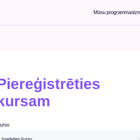
Mūsu programmas
Iz
Piereģistrēties
kursam
urss