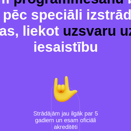
pēc speciāli izstrā
s, liekot
uzsvaru u
iesaistību
Strādājām jau ilgāk par 5
gadiem un esam oficiāli
akreditēti