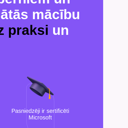
dātās mācību
z praksi
un
Pasniedzēji ir sertificēti
Microsoft