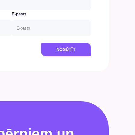
E-pasts
NOSŪTĪT
bērniem un