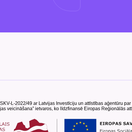
 SKV-L-2022/49 ar Latvijas Investīciju un attīstības aģentūru p
as veicināšana” ietvaros, ko līdzfinansē Eiropas Reģionālās att