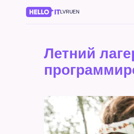
LV
RU
EN
Летний лаге
программиро