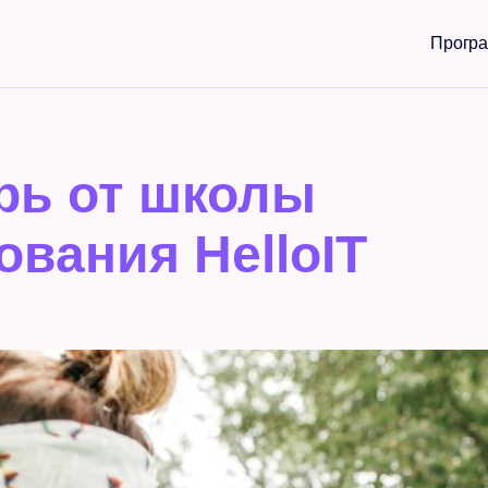
Прогр
рь от школы
вания HelloIT