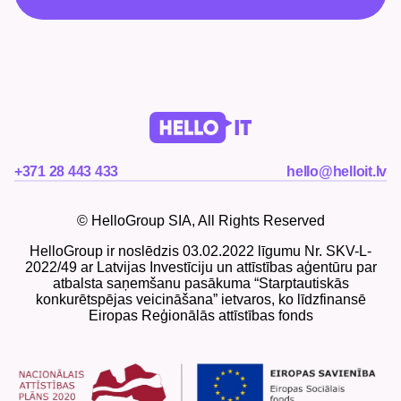
+371 28 443 433
hello@helloit.lv
© HelloGroup SIA, All Rights Reserved
HelloGroup ir noslēdzis 03.02.2022 līgumu Nr. SKV-L-
2022/49 ar Latvijas Investīciju un attīstības aģentūru par
atbalsta saņemšanu pasākuma “Starptautiskās
konkurētspējas veicināšana” ietvaros, ko līdzfinansē
Eiropas Reģionālās attīstības fonds