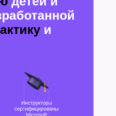
ию
детей и
зработанной
актику
и
Инструкторы
сертифицированы
Microsoft