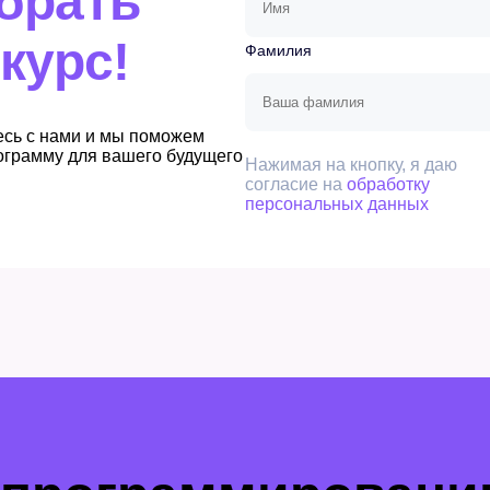
брать
курс!
Фамилия
есь с нами и мы поможем
ограмму для вашего будущего
Нажимая на кнопку, я даю
согласие на
обработку
персональных данных