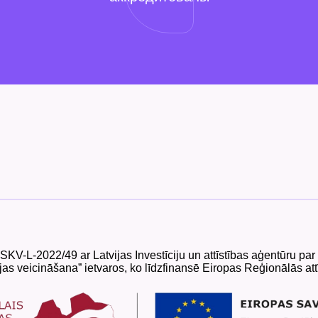
 SKV-L-2022/49 ar Latvijas Investīciju un attīstības aģentūru p
as veicināšana” ietvaros, ko līdzfinansē Eiropas Reģionālās att