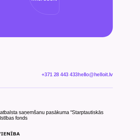
+371 28 443 433
hello@helloit.lv
ar atbalsta saņemšanu pasākuma “Starptautiskās
īstības fonds